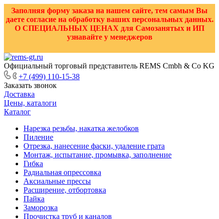
Заполняя форму заказа на нашем сайте, тем самым Вы
даете согласие на обработку ваших персональных данных.
О СПЕЦИАЛЬНЫХ ЦЕНАХ для Самозанятых и ИП
узнавайте у менеджеров
Официальный торговый представитель REMS Cmbh & Co KG
+7 (499) 110-15-38
Заказать звонок
Доставка
Цены, каталоги
Каталог
Нарезка резьбы, накатка желобков
Пиление
Отрезка, нанесение фаски, удаление грата
Монтаж, испытание, промывка, заполнение
Гибка
Радиальная опрессовка
Аксиальные прессы
Расширение, отбортовка
Пайка
Заморозка
Прочистка труб и каналов