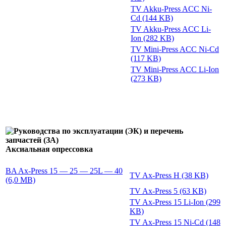
TV Akku-Press ACC Ni-
Cd (144 KB)
TV Akku-Press ACC Li-
Ion (282 KB)
TV Mini-Press ACC Ni-Cd
(117 KB)
TV Mini-Press ACC Li-Ion
(273 KB)
Аксиальная опрессовка
BA Ax-Press 15 — 25 — 25L — 40
TV Ax-Press H (38 KB)
(6,0 MB)
TV Ax-Press 5 (63 KB)
TV Ax-Press 15 Li-Ion (299
KB)
TV Ax-Press 15 Ni-Cd (148