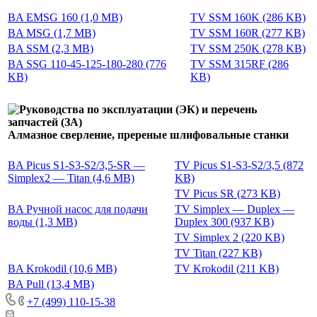
BA EMSG 160 (1,0 MB)
TV SSM 160K (286 KB)
BA MSG (1,7 MB)
TV SSM 160R (277 KB)
BA SSM (2,3 MB)
TV SSM 250K (278 KB)
BA SSG 110-45-125-180-280 (776
TV SSM 315RF (286
KB)
KB)
Алмазное сверление, пререные шлифовальные станки
BA Picus S1-S3-S2/3,5-SR —
TV Picus S1-S3-S2/3,5 (872
Simplex2 — Titan (4,6 MB)
KB)
TV Picus SR (273 KB)
BA Ручной насос для подачи
TV Simplex — Duplex —
воды (1,3 MB)
Duplex 300 (937 KB)
TV Simplex 2 (220 KB)
TV Titan (227 KB)
BA Krokodil (10,6 MB)
TV Krokodil (211 KB)
BA Pull (13,4 MB)
+7 (499) 110-15-38