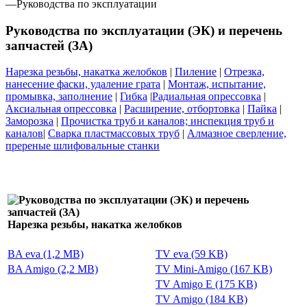
—
Руководства по эксплуатации
Руководства по эксплуатации (ЭК) и перечень
запчастей (ЗА)
Нарезка резьбы, накатка желобков
|
Пиление
|
Отрезка,
нанесение фаски, удаление грата
|
Монтаж, испытание,
промывка, заполнение
|
Гибка
|
Радиальная опрессовка
|
Аксиальная опрессовка
|
Расширение, отбортовка
|
Пайка
|
Заморозка
|
Прочистка труб и каналов; инспекция труб и
каналов
|
Сварка пластмассовых труб
|
Алмазное сверление,
пререные шлифовальные станки
Нарезка резьбы, накатка желобков
BA eva (1,2 MB)
TV eva (59 KB)
BA Amigo (2,2 MB)
TV Mini-Amigo (167 KB)
TV Amigo E (175 KB)
TV Amigo (184 KB)