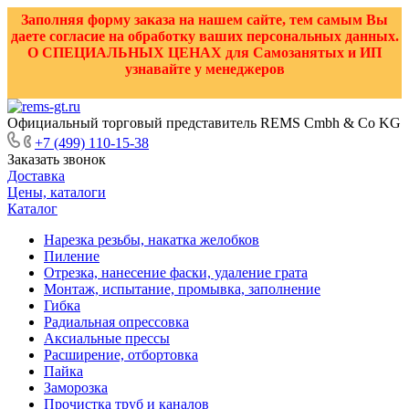
Заполняя форму заказа на нашем сайте, тем самым Вы
даете согласие на обработку ваших персональных данных.
О СПЕЦИАЛЬНЫХ ЦЕНАХ для Самозанятых и ИП
узнавайте у менеджеров
Официальный торговый представитель REMS Cmbh & Co KG
+7 (499) 110-15-38
Заказать звонок
Доставка
Цены, каталоги
Каталог
Нарезка резьбы, накатка желобков
Пиление
Отрезка, нанесение фаски, удаление грата
Монтаж, испытание, промывка, заполнение
Гибка
Радиальная опрессовка
Аксиальные прессы
Расширение, отбортовка
Пайка
Заморозка
Прочистка труб и каналов