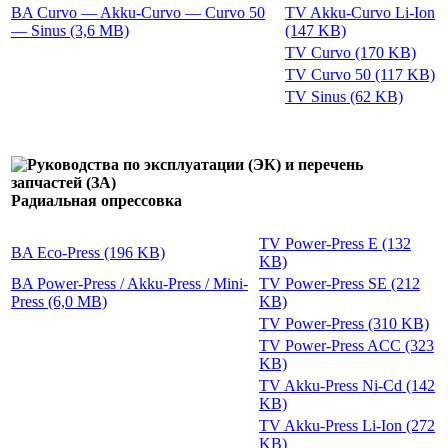
BA Curvo — Akku-Curvo — Curvo 50
TV Akku-Curvo Li-Ion
— Sinus (3,6 MB)
(147 KB)
TV Curvo (170 KB)
TV Curvo 50 (117 KB)
TV Sinus (62 KB)
Радиальная опрессовка
TV Power-Press E (132
BA Eco-Press (196 KB)
KB)
BA Power-Press / Akku-Press / Mini-
TV Power-Press SE (212
Press (6,0 MB)
KB)
TV Power-Press (310 KB)
TV Power-Press ACC (323
KB)
TV Akku-Press Ni-Cd (142
KB)
TV Akku-Press Li-Ion (272
KB)