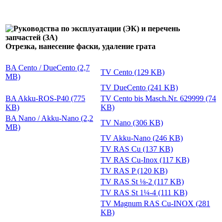
Отрезка, нанесение фаски, удаление грата
BA Cento / DueCento (2,7
TV Cento (129 KB)
MB)
TV DueCento (241 KB)
BA Akku-ROS-P40 (775
TV Cento bis Masch.Nr. 629999 (74
KB)
KB)
BA Nano / Akku-Nano (2,2
TV Nano (306 KB)
MB)
TV Akku-Nano (246 KB)
TV RAS Cu (137 KB)
TV RAS Cu-Inox (117 KB)
TV RAS P (120 KB)
TV RAS St ⅛-2 (117 KB)
TV RAS St 1¼-4 (111 KB)
TV Magnum RAS Cu-INOX (281
KB)