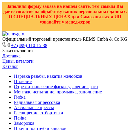
Заполняя форму заказа на нашем сайте, тем самым Вы
даете согласие на обработку ваших персональных данных.
О СПЕЦИАЛЬНЫХ ЦЕНАХ для Самозанятых и ИП
узнавайте у менеджеров
Официальный торговый представитель REMS Cmbh & Co KG
+7 (499) 110-15-38
Заказать звонок
Доставка
Цены, каталоги
Каталог
Нарезка резьбы, накатка желобков
Пиление
Отрезка, нанесение фаски, удаление грата
Монтаж, испытание, промывка, заполнение
Гибка
Радиальная опрессовка
Аксиальные прессы
Расширение, отбортовка
Пайка
Заморозка
Прочистка труб и каналов